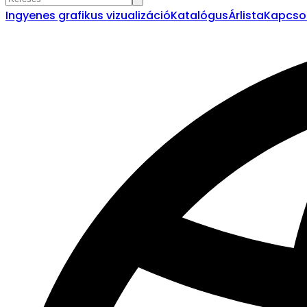
Ingyenes grafikus vizualizáció
Katalógus
Árlista
Kapcso