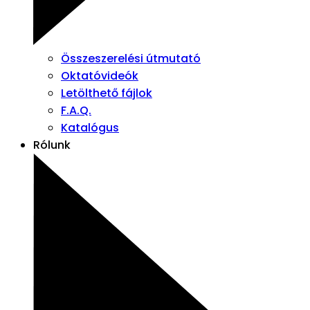
Összeszerelési útmutató
Oktatóvideók
Letölthető fájlok
F.A.Q.
Katalógus
Rólunk