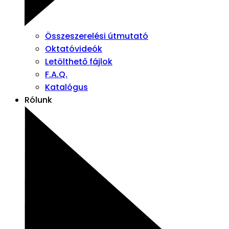
Összeszerelési útmutató
Oktatóvideók
Letölthető fájlok
F.A.Q.
Katalógus
Rólunk