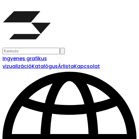
Ingyenes grafikus
vizualizáció
Katalógus
Árlista
Kapcsolat