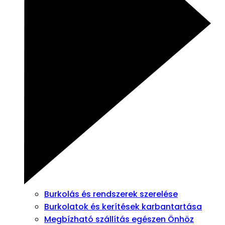
Burkolás és rendszerek szerelése
Burkolatok és kerítések karbantartása
Megbízható szállítás egészen Önhöz