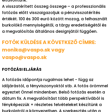
eltávolítunk.
A visszatérített összeg összege – a professzionális
fotózás előtt visszaigazoljuk a pénzvisszatérítés
értékét. 100 és 300 euró között mozog, a felhasznált
burkolókő mennyiségétől, a tárgy eredetiségétől és
a megvalósítás általános designjától függően.
FOTÓK KÜLDÉSE A KÖVETKEZŐ CÍMRE:
monika@vaspo.sk vagy
vaspo@vaspo.sk
FOTÓZÁSI ELJÁRÁS
A fotózás időpontja rugalmas lehet - függ az
időjárástól, a fényviszonyoktól stb. A fotós örömmel
egyeztet Önnel mindenben. Belső fotózás esetén a
dátum fix. A megvalósítást több perspektívából is
fényképezzük + részletes felvételeket készítünk a
burkolatról a környezetben. A szerkesztés után a