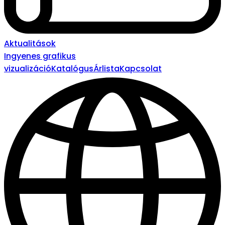
Aktualitások
Ingyenes grafikus
vizualizáció
Katalógus
Árlista
Kapcsolat