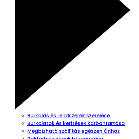
Burkolás és rendszerek szerelése
Burkolatok és kerítések karbantartása
Megbízható szállítás egészen Önhöz
Raktárhelyiségek bérbeadása