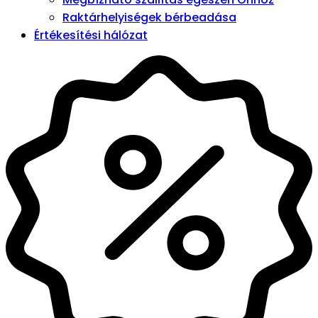
Raktárhelyiségek bérbeadása
Értékesítési hálózat