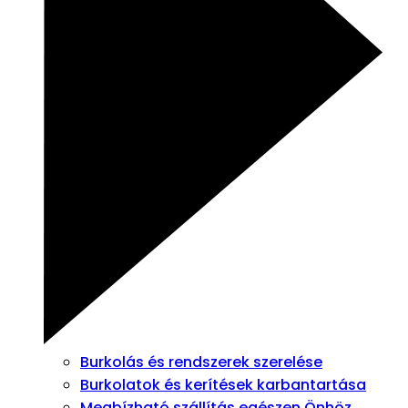
Burkolás és rendszerek szerelése
Burkolatok és kerítések karbantartása
Megbízható szállítás egészen Önhöz