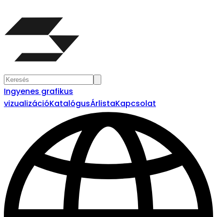
Ingyenes grafikus
vizualizáció
Katalógus
Árlista
Kapcsolat