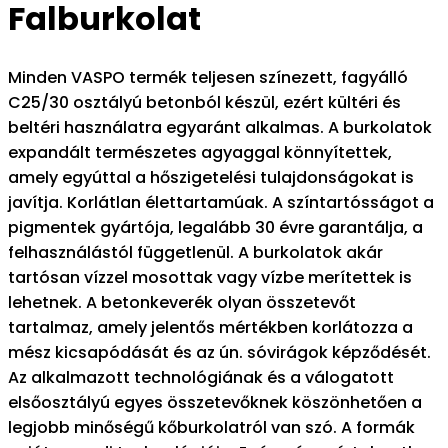
Falburkolat
Minden VASPO termék teljesen színezett, fagyálló
C25/30 osztályú betonból készül, ezért kültéri és
beltéri használatra egyaránt alkalmas. A burkolatok
expandált természetes agyaggal könnyítettek,
amely egyúttal a hőszigetelési tulajdonságokat is
javítja. Korlátlan élettartamúak. A színtartósságot a
pigmentek gyártója, legalább 30 évre garantálja, a
felhasználástól függetlenül. A burkolatok akár
tartósan vízzel mosottak vagy vízbe merítettek is
lehetnek. A betonkeverék olyan összetevőt
tartalmaz, amely jelentős mértékben korlátozza a
mész kicsapódását és az ún. sóvirágok képződését.
Az alkalmazott technológiának és a válogatott
elsőosztályú egyes összetevőknek köszönhetően a
legjobb minőségű kőburkolatról van szó. A formák