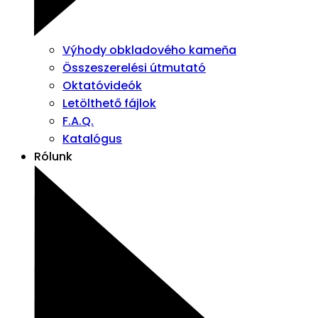
Výhody obkladového kameňa
Összeszerelési útmutató
Oktatóvideók
Letölthető fájlok
F.A.Q.
Katalógus
Rólunk