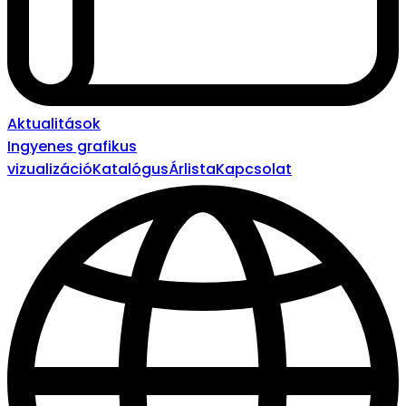
Aktualitások
Ingyenes grafikus
vizualizáció
Katalógus
Árlista
Kapcsolat