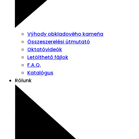
Výhody obkladového kameňa
Összeszerelési útmutató
Oktatóvideók
Letölthető fájlok
F.A.Q.
Katalógus
Rólunk