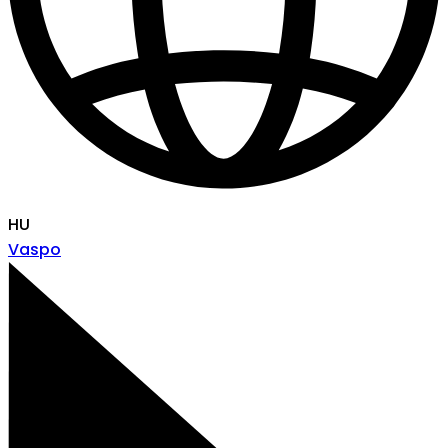
HU
Vaspo